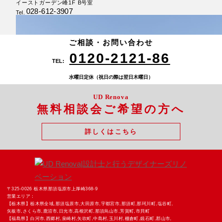
イーストガーデン峰1F B号室
028-612-3907
Tel.
厚崎スタジオ
鍋掛スタジオ
新白河スタジオ
〒325-0026 栃木県 那須塩原市上厚崎368-9
〒325-0013 栃木県 那須塩原市鍋掛1088-48
〒961-0856 福島県 白河市新白河2丁目43-2
ハイマウント新白河101
0287-74-2121
0287-62-1161
ご相談・お問い合わせ
Tel.
Tel.
0248-21-6802
Tel.
0120-2121-86
TEL:
水曜日定休（祝日の際は翌日木曜日）
UD Renova
無料相談会ご希望の方へ
詳しくはこちら
足利スタジオ
栃木県足利市八幡町１丁目１１−４
0284-22-3868
〒325-0026 栃木県那須塩原市上厚崎368-9
Tel.
営業エリア：
【栃木県】栃木県全域,那須塩原市,大田原市,宇都宮市,那須町,那珂川町,塩谷町,
矢板市,さくら市,鹿沼市,日光市,高根沢町,那須烏山市,芳賀町,市貝町
【福島県】白河市,西郷村,泉崎村,矢吹町,中島村,玉川村,棚倉町,鏡石町,郡山市,