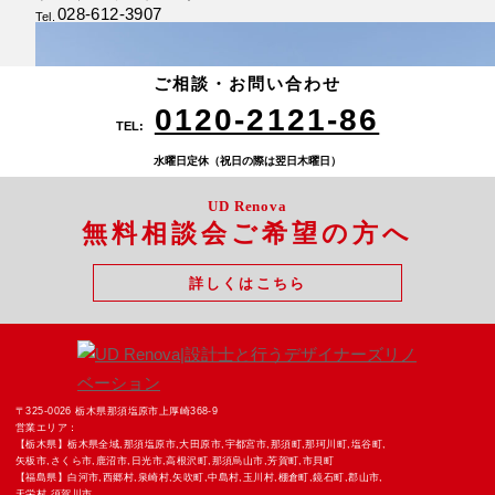
028-612-3907
Tel.
新白河スタジオ
〒961-0856 福島県 白河市新白河2丁目43-2
ハイマウント新白河101
ご相談・お問い合わせ
0248-21-6802
Tel.
0120-2121-86
TEL:
水曜日定休（祝日の際は翌日木曜日）
UD Renova
無料相談会ご希望の方へ
詳しくはこちら
足利スタジオ
厚崎スタジオ
鍋掛スタジオ
栃木県足利市八幡町１丁目１１−４
〒325-0026 栃木県 那須塩原市上厚崎368-9
〒325-0013 栃木県 那須塩原市鍋掛1088-48
0284-22-3868
0287-74-2121
0287-62-1161
〒325-0026 栃木県那須塩原市上厚崎368-9
Tel.
Tel.
Tel.
営業エリア：
【栃木県】栃木県全域,那須塩原市,大田原市,宇都宮市,那須町,那珂川町,塩谷町,
矢板市,さくら市,鹿沼市,日光市,高根沢町,那須烏山市,芳賀町,市貝町
【福島県】白河市,西郷村,泉崎村,矢吹町,中島村,玉川村,棚倉町,鏡石町,郡山市,
天栄村,須賀川市