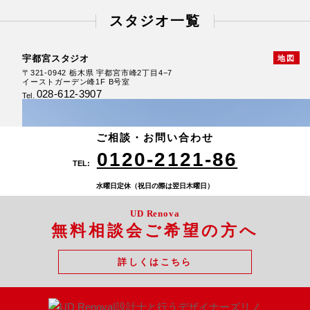
スタジオ一覧
宇都宮スタジオ
地図
〒321-0942 栃木県 宇都宮市峰2丁目4−7
イーストガーデン峰1F B号室
028-612-3907
Tel.
厚崎スタジオ
鍋掛スタジオ
新白河スタジオ
〒325-0026 栃木県 那須塩原市上厚崎368-9
〒325-0013 栃木県 那須塩原市鍋掛1088-48
〒961-0856 福島県 白河市新白河2丁目43-2
ハイマウント新白河101
0287-74-2121
0287-62-1161
ご相談・お問い合わせ
Tel.
Tel.
0248-21-6802
Tel.
0120-2121-86
TEL:
水曜日定休（祝日の際は翌日木曜日）
UD Renova
無料相談会ご希望の方へ
詳しくはこちら