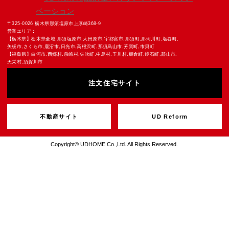
足利スタジオ
栃木県足利市八幡町１丁目１１−４
0284-22-3868
〒325-0026 栃木県那須塩原市上厚崎368-9
Tel.
営業エリア：
【栃木県】栃木県全域,那須塩原市,大田原市,宇都宮市,那須町,那珂川町,塩谷町,
矢板市,さくら市,鹿沼市,日光市,高根沢町,那須烏山市,芳賀町,市貝町
【福島県】白河市,西郷村,泉崎村,矢吹町,中島村,玉川村,棚倉町,鏡石町,郡山市,
天栄村,須賀川市
注文住宅サイト
不動産サイト
UD Reform
Copyright© UDHOME Co.,Ltd. All Rights Reserved.