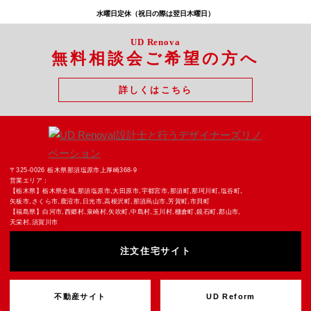
水曜日定休（祝日の際は翌日木曜日）
UD Renova
無料相談会ご希望の方へ
詳しくはこちら
新白河スタジオ
鍋掛スタジオ
〒961-0856 福島県 白河市新白河2丁目43-2
〒325-0013 栃木県 那須塩原市鍋掛1088-48
ハイマウント新白河101
0287-62-1161
〒325-0026 栃木県那須塩原市上厚崎368-9
Tel.
0248-21-6802
営業エリア：
Tel.
【栃木県】栃木県全域,那須塩原市,大田原市,宇都宮市,那須町,那珂川町,塩谷町,
矢板市,さくら市,鹿沼市,日光市,高根沢町,那須烏山市,芳賀町,市貝町
【福島県】白河市,西郷村,泉崎村,矢吹町,中島村,玉川村,棚倉町,鏡石町,郡山市,
天栄村,須賀川市
注文住宅サイト
不動産サイト
UD Reform