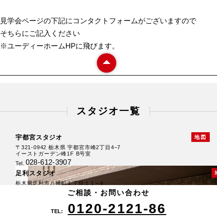
見学会ページの下記にコンタクトフォームがございますので
そちらにご記入ください
※ユーディーホームHPに飛びます。
スタジオ一覧
宇都宮スタジオ
地図
〒321-0942 栃木県 宇都宮市峰2丁目4−7
イーストガーデン峰1F B号室
028-612-3907
Tel.
厚崎スタジオ
足利スタジオ
〒325-0026 栃木県 那須塩原市上厚崎368-9
栃木県足利市八幡町１丁目１１−４
0287-74-2121
0284-22-3868
ご相談・お問い合わせ
Tel.
Tel.
0120-2121-86
TEL: