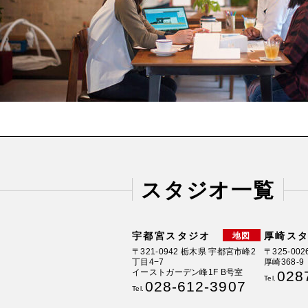
スタジオ一覧
宇都宮スタジオ
厚崎ス
地図
〒321-0942 栃木県 宇都宮市峰2
〒325-0
丁目4−7
厚崎368-9
イーストガーデン峰1F B号室
028
Tel.
028-612-3907
Tel.