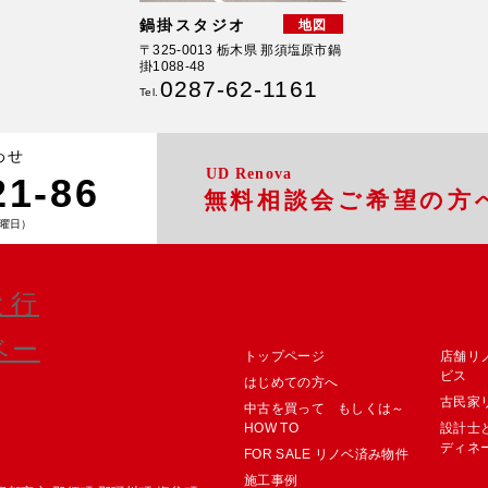
鍋掛スタジオ
地図
〒325-0013 栃木県 那須塩原市鍋
掛1088-48
0287-62-1161
Tel.
わせ
UD Renova
21-86
無料相談会ご希望の方
曜日）
トップページ
店舗リ
ビス
はじめての方へ
古民家
中古を買って もしくは～
HOW TO
設計士
ディネ
FOR SALE リノベ済み物件
施工事例