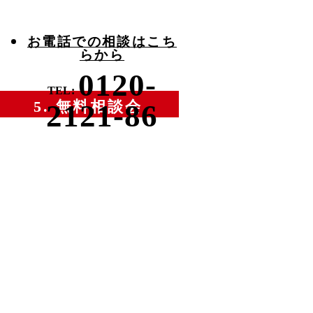
お電話での相談はこち
らから
0120-
TEL:
5. 無料相談会
2121-86