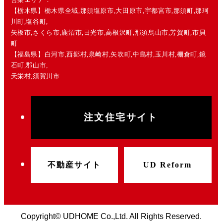
【栃木県】栃木県全域,那須塩原市,大田原市,宇都宮市,那須町,那珂
川町,塩谷町,
矢板市,さくら市,鹿沼市,日光市,高根沢町,那須烏山市,芳賀町,市貝
町
【福島県】白河市,西郷村,泉崎村,矢吹町,中島村,玉川村,棚倉町,鏡
石町,郡山市,
天栄村,須賀川市
注文住宅サイト
不動産サイト
UD Reform
Copyright© UDHOME Co.,Ltd. All Rights Reserved.