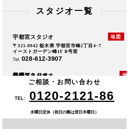
スタジオ一覧
宇都宮スタジオ
地図
〒321-0942 栃木県 宇都宮市峰2丁目4−7
イーストガーデン峰1F B号室
028-612-3907
Tel.
厚崎スタジオ
鍋掛スタジオ
新白河スタジオ
足利スタジオ
地
地
地
地
ご相談・お問い合わせ
〒325-0026 栃木県 那須塩原市上厚崎368-9
〒325-0013 栃木県 那須塩原市鍋掛1088-48
〒961-0856 福島県 白河市新白河2丁目43-2
栃木県足利市八幡町１丁目１１−４
ハイマウント新白河101
0287-74-2121
0287-62-1161
0284-22-3868
0120-2121-86
Tel.
Tel.
Tel.
0248-21-6802
Tel.
TEL:
水曜日定休（祝日の際は翌日木曜日）