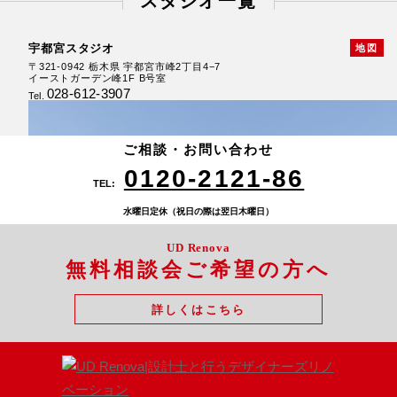
スタジオ一覧
宇都宮スタジオ
地図
〒321-0942 栃木県 宇都宮市峰2丁目4−7
イーストガーデン峰1F B号室
028-612-3907
Tel.
厚崎スタジオ
鍋掛スタジオ
新白河スタジオ
〒325-0026 栃木県 那須塩原市上厚崎368-9
〒325-0013 栃木県 那須塩原市鍋掛1088-48
〒961-0856 福島県 白河市新白河2丁目43-2
ハイマウント新白河101
0287-74-2121
0287-62-1161
ご相談・お問い合わせ
Tel.
Tel.
0248-21-6802
Tel.
0120-2121-86
TEL:
水曜日定休（祝日の際は翌日木曜日）
UD Renova
無料相談会ご希望の方へ
詳しくはこちら
足利スタジオ