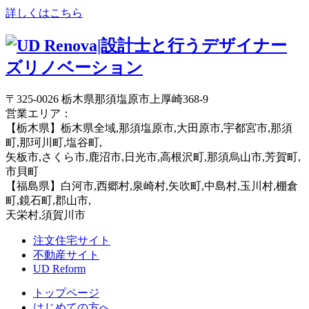
詳しくはこちら
〒325-0026 栃木県那須塩原市上厚崎368-9
営業エリア：
【栃木県】栃木県全域,那須塩原市,大田原市,宇都宮市,那須
町,那珂川町,塩谷町,
矢板市,さくら市,鹿沼市,日光市,高根沢町,那須烏山市,芳賀町,
市貝町
【福島県】白河市,西郷村,泉崎村,矢吹町,中島村,玉川村,棚倉
町,鏡石町,郡山市,
天栄村,須賀川市
注文住宅サイト
不動産サイト
UD Reform
トップページ
はじめての方へ