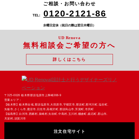
ハイマウント新白河101
0287-62-1161
ご相談・お問い合わせ
Tel.
0248-21-6802
Tel.
0120-2121-86
TEL:
水曜日定休（祝日の際は翌日木曜日）
UD Renova
無料相談会ご希望の方へ
詳しくはこちら
足利スタジオ
厚崎スタジオ
栃木県足利市八幡町１丁目１１−４
〒325-0026 栃木県 那須塩原市上厚崎368-9
0284-22-3868
0287-74-2121
〒325-0026 栃木県那須塩原市上厚崎368-9
Tel.
Tel.
営業エリア：
【栃木県】栃木県全域,那須塩原市,大田原市,宇都宮市,那須町,那珂川町,塩谷町,
矢板市,さくら市,鹿沼市,日光市,高根沢町,那須烏山市,芳賀町,市貝町
【福島県】白河市,西郷村,泉崎村,矢吹町,中島村,玉川村,棚倉町,鏡石町,郡山市,
天栄村,須賀川市
注文住宅サイト