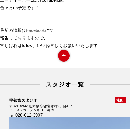
ユーディーホームのYouTube動画
色々とup予定です！
最新の情報は
Facebook
にて
報告しておりますので、
宜しければfollow、いいね宜しくお願いいたします！
スタジオ一覧
宇都宮スタジオ
地図
〒321-0942 栃木県 宇都宮市峰2丁目4−7
イーストガーデン峰1F B号室
028-612-3907
Tel.
鍋掛スタジオ
新白河スタジオ
〒325-0013 栃木県 那須塩原市鍋掛1088-48
〒961-0856 福島県 白河市新白河2丁目43-2