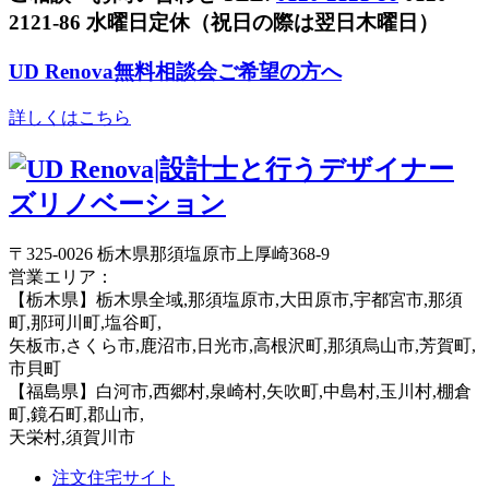
2121-86
水曜日定休（祝日の際は翌日木曜日）
UD Renova
無料相談会ご希望の方へ
詳しくはこちら
〒325-0026 栃木県那須塩原市上厚崎368-9
営業エリア：
【栃木県】栃木県全域,那須塩原市,大田原市,宇都宮市,那須
町,那珂川町,塩谷町,
矢板市,さくら市,鹿沼市,日光市,高根沢町,那須烏山市,芳賀町,
市貝町
【福島県】白河市,西郷村,泉崎村,矢吹町,中島村,玉川村,棚倉
町,鏡石町,郡山市,
天栄村,須賀川市
注文住宅サイト